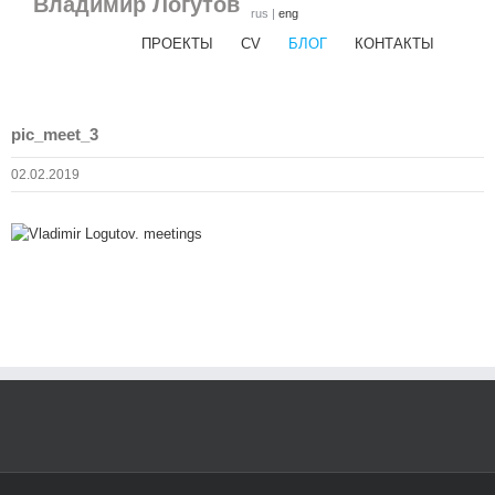
Владимир Логутов
Skip
rus
|
eng
to
ПРОЕКТЫ
CV
БЛОГ
КОНТАКТЫ
content
pic_meet_3
02.02.2019